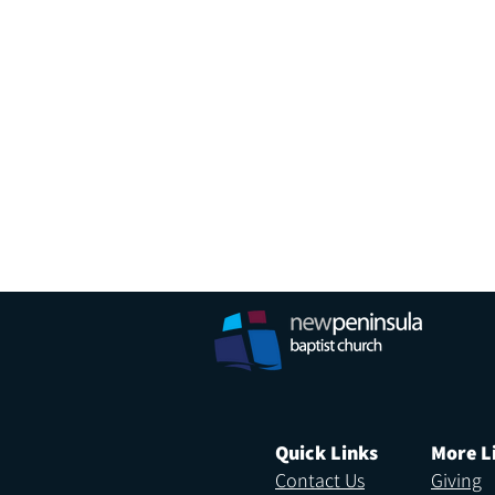
Quick Links
More L
Contact Us
Giving