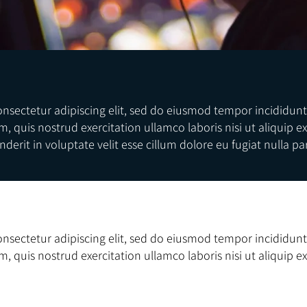
onsectetur adipiscing elit, sed do eiusmod tempor incididun
m, quis nostrud exercitation ullamco laboris nisi ut aliqui
derit in voluptate velit esse cillum dolore eu fugiat nulla par
onsectetur adipiscing elit, sed do eiusmod tempor incididun
m, quis nostrud exercitation ullamco laboris nisi ut aliqui